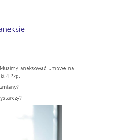
aneksie
c. Musimy aneksować umowę na
kt 4 Pzp.
j zmiany?
ystarczy?