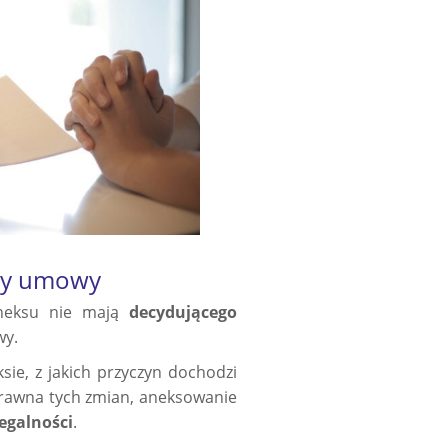
ny umowy
aneksu nie mają
decydującego
wy.
sie, z jakich przyczyn dochodzi
prawna tych zmian, aneksowanie
legalności
.