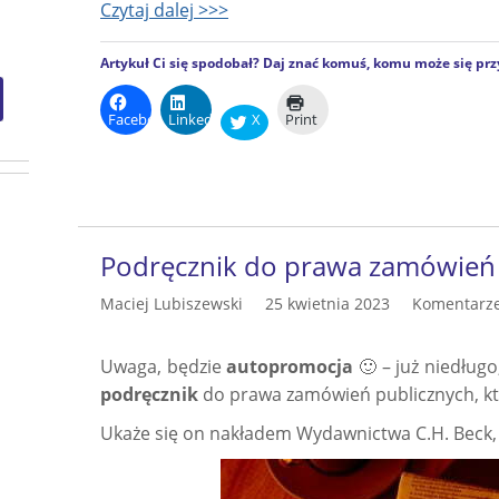
Czytaj dalej >>>
Artykuł Ci się spodobał? Daj znać komuś, komu może się prz
Facebook
LinkedIn
X
Print
Podręcznik do prawa zamówień 
Maciej Lubiszewski
25 kwietnia 2023
Komentarze
Uwaga, będzie
autopromocja
🙂 – już niedługo
podręcznik
do prawa zamówień publicznych, k
Ukaże się on nakładem Wydawnictwa C.H. Beck, 