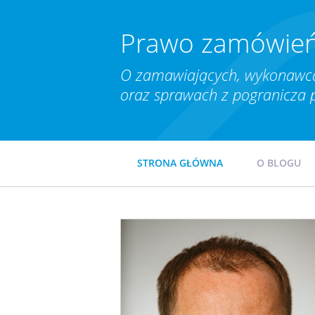
Prawo zamówień
O zamawiających, wykonawca
oraz sprawach z pogranicza 
STRONA GŁÓWNA
O BLOGU