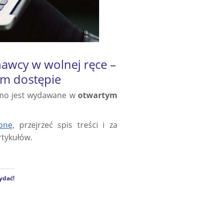
awcy w wolnej ręce –
ym dostępie
ismo jest wydawane w
otwartym
ronę
, przejrzeć spis treści i za
rtykułów.
ydać!