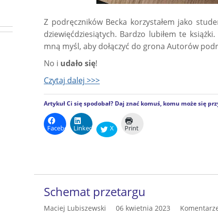
Z podręczników Becka korzystałem jako stude
dziewięćdziesiątych. Bardzo lubiłem te książk
mną myśl, aby dołączyć do grona Autorów podr
No i
udało się
!
Czytaj dalej >>>
Artykuł Ci się spodobał? Daj znać komuś, komu może się prz
Facebook
LinkedIn
X
Print
Schemat przetargu
Maciej Lubiszewski
06 kwietnia 2023
Komentarze