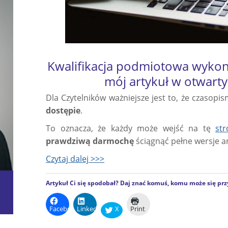
Kwalifikacja podmiotowa wykon
mój artykuł w otwart
Dla Czytelników ważniejsze jest to, że czasop
dostępie
.
To oznacza, że każdy może wejść na tę
st
prawdziwą darmochę
ściągnąć pełne wersje a
Czytaj dalej >>>
Artykuł Ci się spodobał? Daj znać komuś, komu może się prz
Facebook
LinkedIn
X
Print