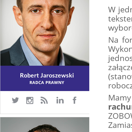
W jed
tek
wyborc
Na fo
Wykon
jedn
załąc
(stano
robocz
Mamy 
rach
ZOBO
Zamias