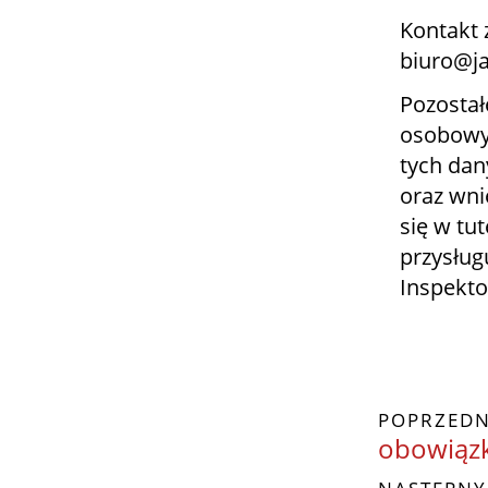
Kontakt 
biuro@ja
Pozostał
osobowyc
tych dan
oraz wni
się w tut
przysług
Inspekt
POPRZEDN
obowiązk