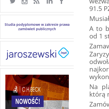
wezwa
91.5 P
Musia
Studia podyplomowe w zakresie prawa
A to 
zamówień publicznych
od 1 s
Zama
Zaryz
odwoł
najko
wykon
Na pl
którą
Zamów