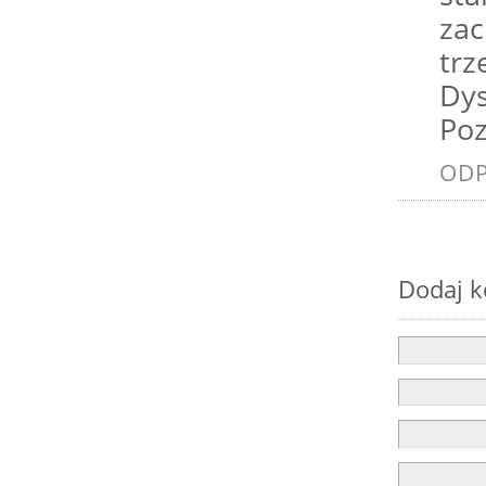
zac
trz
Dys
Po
OD
Dodaj 