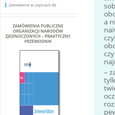
sob
Zamówienie w częściach
(8)
obc
a n
ZAMÓWIENIA PUBLICZNE
nai
ORGANIZACJI NARODÓW
czy
ZJEDNOCZONYCH – PRAKTYCZNY
PRZEWODNIK
obc
czy
naj
– z
tyl
twi
ocz
roz
pew