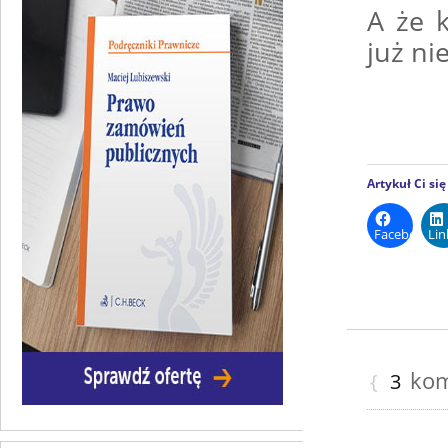
A że 
już ni
Artykuł Ci si
Facebook
Lin
kome
{
3