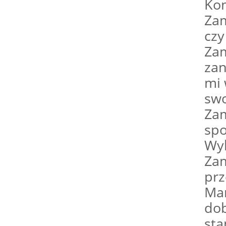
Kon
Zam
czy
Zam
zan
mi 
swo
Zam
spo
Wyk
Zam
prz
Mam
dob
sta