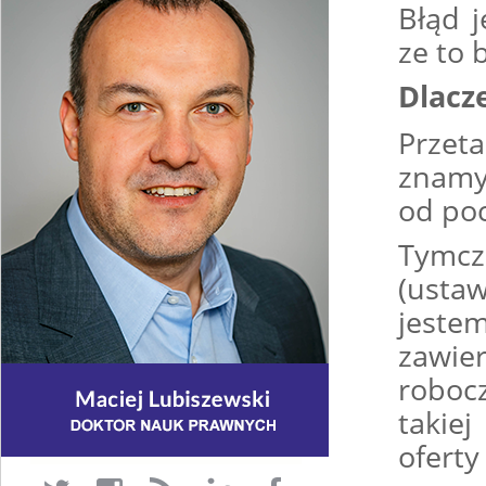
Błąd 
ze to 
Dlacz
Przet
znamy
od poc
Tymcz
(usta
jeste
zawi
roboc
takie
oferty