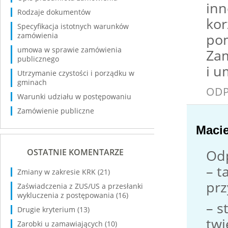
inn
Rodzaje dokumentów
kor
Specyfikacja istotnych warunków
pom
zamówienia
umowa w sprawie zamówienia
Zam
publicznego
i u
Utrzymanie czystości i porządku w
gminach
OD
Warunki udziału w postępowaniu
Zamówienie publiczne
Macie
Odp
OSTATNIE KOMENTARZE
– t
Zmiany w zakresie KRK
(21)
prz
Zaświadczenia z ZUS/US a przesłanki
wykluczenia z postępowania
(16)
– s
Drugie kryterium
(13)
twi
Zarobki u zamawiających
(10)