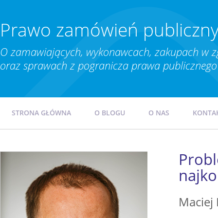
Prawo zamówień publiczn
O zamawiających, wykonawcach, zakupach w z
oraz sprawach z pogranicza prawa publicznego 
STRONA GŁÓWNA
O BLOGU
O NAS
KONTA
Probl
najko
Maciej