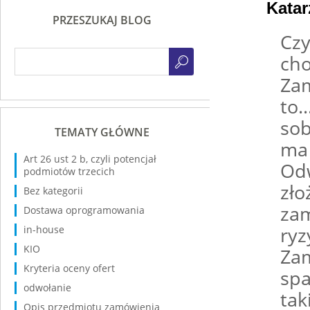
Katar
PRZESZUKAJ BLOG
Czy
cho
Zam
to…
sob
TEMATY GŁÓWNE
ma 
Art 26 ust 2 b, czyli potencjał
Odw
podmiotów trzecich
zło
Bez kategorii
zam
Dostawa oprogramowania
ryz
in-house
KIO
Zam
Kryteria oceny ofert
spa
odwołanie
tak
Opis przedmiotu zamówienia