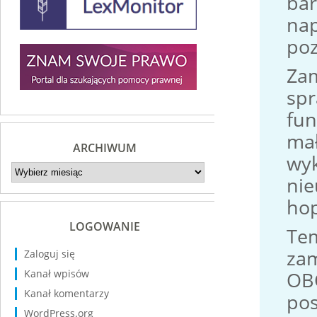
bar
nap
poz
Zam
spr
fun
mał
ARCHIWUM
wyk
Archiwum
nie
hop
LOGOWANIE
Tem
zam
Zaloguj się
OBO
Kanał wpisów
Kanał komentarzy
pos
WordPress.org