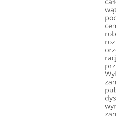
cał
wąt
pod
cen
rob
roz
orz
rac
prz
Wyk
za
pub
dy
wyn
zam