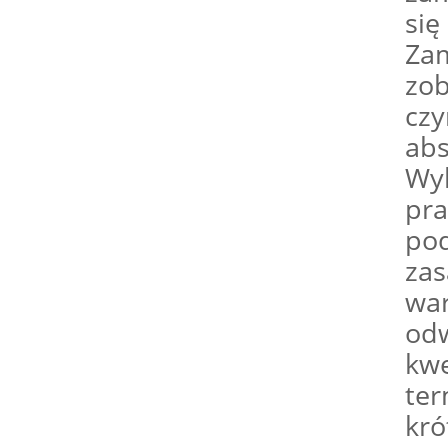
się
Zam
zo
czy
abs
Wyk
pra
pod
zas
war
odw
kwe
ter
kró