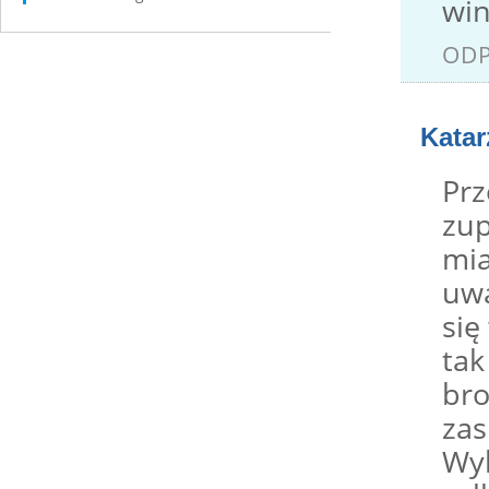
wi
OD
Katar
Prz
zup
mia
uwa
się
tak
bro
zas
Wyk