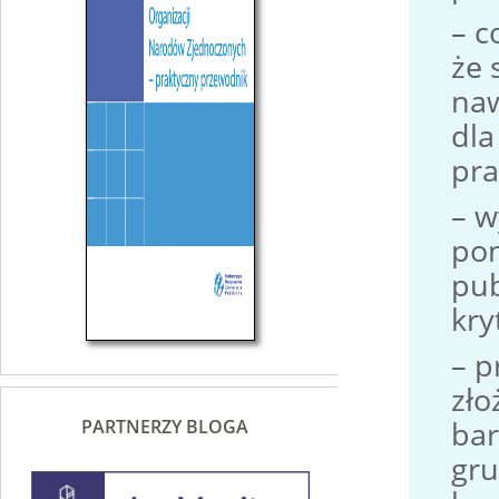
– c
że 
naw
dla
pra
– w
pon
pub
kry
– p
zło
bar
PARTNERZY BLOGA
gru