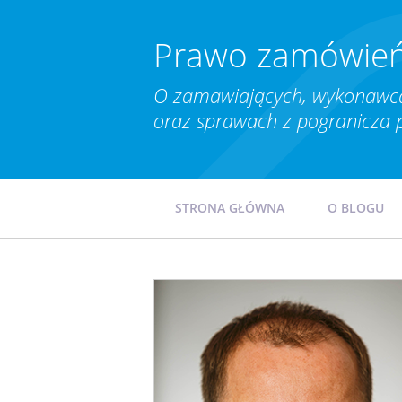
Prawo zamówień
O zamawiających, wykonawca
oraz sprawach z pogranicza 
STRONA GŁÓWNA
O BLOGU