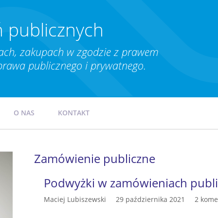
 publicznych
ch, zakupach w zgodzie z prawem
prawa publicznego i prywatnego.
O NAS
KONTAKT
Zamówienie publiczne
Podwyżki w zamówieniach publ
Maciej Lubiszewski
29 października 2021
2 kome