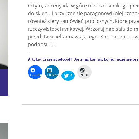
O tym, że ceny idą w górę nie trzeba nikogo prz
do sklepu i przyjrzeć się paragonowi (olej rzepako
również sfery zamówień publicznych, które prz
rzeczywistości rynkowej. Wczoraj napisała do m
przedstawiciel zamawiającego. Kontrahent powia
podnosi […]
Artykuł Ci się spodobał? Daj znać komuś, komu może się prz
Facebook
LinkedIn
X
Print