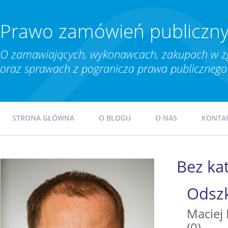
Prawo zamówień publiczn
O zamawiających, wykonawcach, zakupach w z
oraz sprawach z pogranicza prawa publicznego 
STRONA GŁÓWNA
O BLOGU
O NAS
KONTA
Bez kat
Odszk
Maciej
(0)