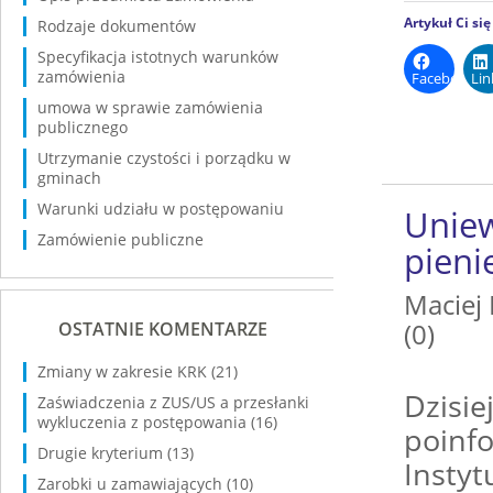
Artykuł Ci si
Rodzaje dokumentów
Specyfikacja istotnych warunków
zamówienia
Facebook
Lin
umowa w sprawie zamówienia
publicznego
Utrzymanie czystości i porządku w
gminach
Warunki udziału w postępowaniu
Uniew
Zamówienie publiczne
pieni
Maciej
(0)
OSTATNIE KOMENTARZE
Zmiany w zakresie KRK
(21)
Dzisie
Zaświadczenia z ZUS/US a przesłanki
wykluczenia z postępowania
(16)
poinf
Drugie kryterium
(13)
Instyt
Zarobki u zamawiających
(10)