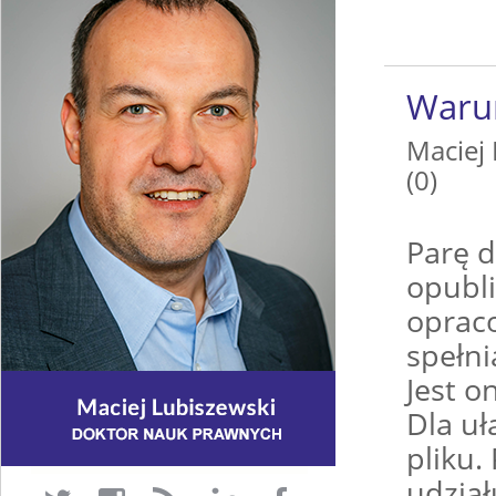
Warun
Maciej
(0)
Parę 
opubli
opraco
spełn
Jest o
Dla uł
pliku
udzia