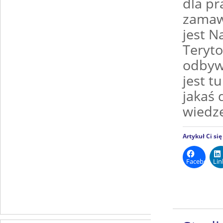
dla pr
zamaw
jest 
Teryto
odbywa
jest t
jakaś 
wiedz
Artykuł Ci si
Facebook
Lin