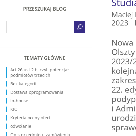
Stud
PRZESZUKAJ BLOG
Maciej
2023
Nowa 
Olszty
TEMATY GŁÓWNE
2023/
kolej
Art 26 ust 2 b, czyli potencjał
podmiotów trzecich
zakres
Bez kategorii
22. ed
Dostawa oprogramowania
podyp
in-house
i Admi
KIO
urodz
Kryteria oceny ofert
spraw
odwołanie
Opis przedmiotu zamówienia