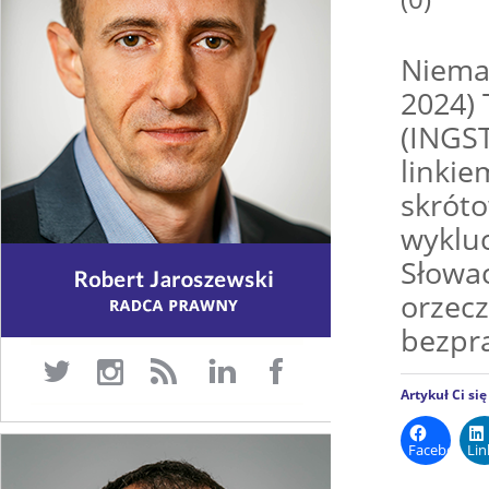
Niemal
2024)
(INGST
linkie
skróto
wyklu
Słowac
orzecz
bezpra
Artykuł Ci si
Facebook
Lin