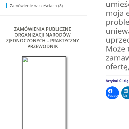
umieśc
Zamówienie w częściach
(8)
moja 
proble
uniew
ZAMÓWIENIA PUBLICZNE
ORGANIZACJI NARODÓW
uprzed
ZJEDNOCZONYCH – PRAKTYCZNY
Może 
PRZEWODNIK
zamaw
ofertę
Artykuł Ci si
Facebook
Lin