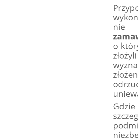
Przy
wykon
nie
zamaw
o któr
złoży
wyzna
złoż
odrz
uniew
Gdzie
szcz
podm
niezb