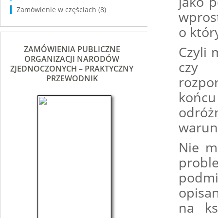
jako 
Zamówienie w częściach
(8)
wpros
o któr
Czyli 
ZAMÓWIENIA PUBLICZNE
ORGANIZACJI NARODÓW
czy 
ZJEDNOCZONYCH – PRAKTYCZNY
PRZEWODNIK
rozpor
końc
odróż
warun
Nie m
probl
podmi
opisan
na ks