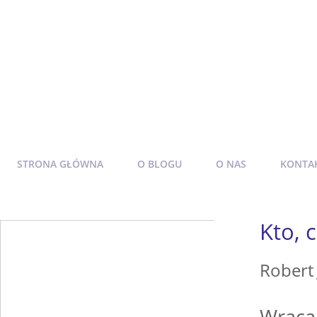
Prawo zamówień publiczn
O zamawiających, wykonawcach, zakupach w z
oraz sprawach z pogranicza prawa publicznego 
STRONA GŁÓWNA
O BLOGU
O NAS
KONTA
Kto, 
Robert
Wraca