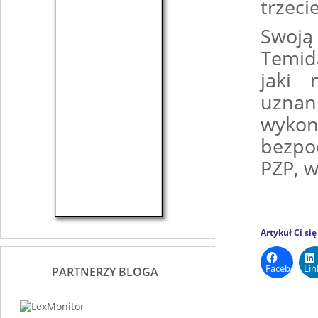
trzeci
Swoją
Temid
jaki 
uzna
wyko
bezpo
PZP, w
Artykuł Ci si
Facebook
Lin
PARTNERZY BLOGA