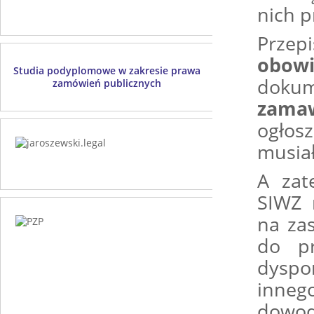
nich 
Prze
obow
Studia podyplomowe w zakresie prawa
dok
zamówień publicznych
zamaw
ogłos
musia
A zat
SIWZ 
na za
do pr
dyspo
inneg
dowod