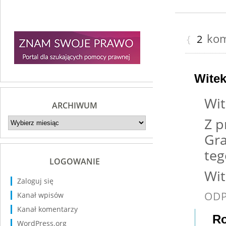
kome
{
2
Wite
Wit
ARCHIWUM
Archiwum
Z p
Gra
teg
LOGOWANIE
Wit
Zaloguj się
OD
Kanał wpisów
Kanał komentarzy
Ro
WordPress.org