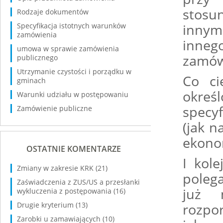
stosu
Rodzaje dokumentów
innym
Specyfikacja istotnych warunków
zamówienia
inne
umowa w sprawie zamówienia
zamów
publicznego
Utrzymanie czystości i porządku w
Co ci
gminach
okreś
Warunki udziału w postępowaniu
specy
Zamówienie publiczne
(jak n
ekonom
OSTATNIE KOMENTARZE
I kol
Zmiany w zakresie KRK
(21)
polega
Zaświadczenia z ZUS/US a przesłanki
już 
wykluczenia z postępowania
(16)
Drugie kryterium
(13)
rozpo
Zarobki u zamawiających
(10)