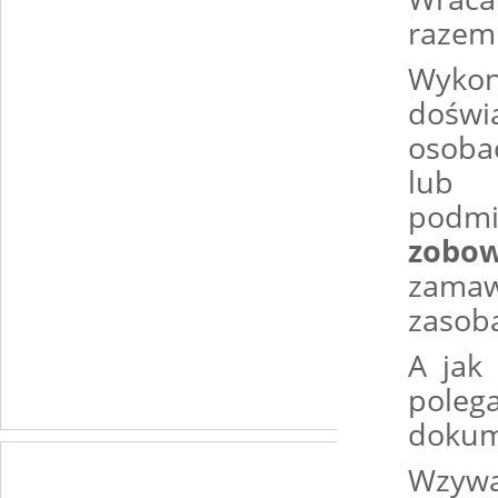
razem 
Wyko
doświ
osoba
lub 
podm
zobow
zamaw
zasob
A jak
poleg
dokum
Wzywać