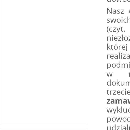
Nasz 
swoic
(czyt
niezł
które
reali
podmi
w re
dokum
trzec
zamaw
wyklu
powod
udział