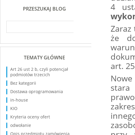
4 us
PRZESZUKAJ BLOG
wykon
Zaraz 
że do
warun
dokum
TEMATY GŁÓWNE
art. 25
Art 26 ust 2 b, czyli potencjał
podmiotów trzecich
Nowe 
Bez kategorii
stara
Dostawa oprogramowania
pra
in-house
zakr
KIO
inneg
Kryteria oceny ofert
zasob
odwołanie
przy 
Opis przedmiotu zamówienia