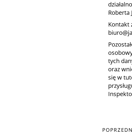
działaln
Roberta 
Kontakt 
biuro@ja
Pozostał
osobowyc
tych dan
oraz wni
się w tut
przysług
Inspekt
POPRZEDN