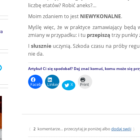
liczbę etatów? Robić aneks?…
Moim zdaniem to jest
NIEWYKONALNE
.
Myślę więc, że w praktyce zamawiający będą
wa
zmiany w przypadku: i tu
przepiszą
trzy punkty 
I
słusznie
uczynią. Szkoda czasu na próby regul
nie da.
Artykuł Ci się spodobał? Daj znać komuś, komu może się prz
Facebook
LinkedIn
X
Print
komentarze… przeczytaj je poniżej albo
dodaj swój
{
2
}