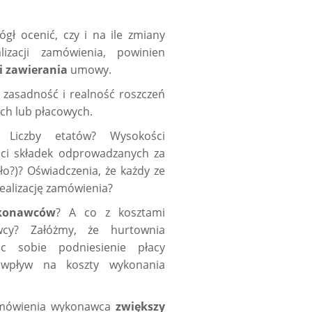
gł ocenić, czy i na ile zmiany
izacji zamówienia, powinien
i zawierania
umowy.
zasadność i realność roszczeń
ch lub płacowych.
 Liczby etatów? Wysokości
ci składek odprowadzanych za
o?)? Oświadczenia, że każdy ze
ealizację zamówienia?
konawców
? A co z kosztami
cy? Załóżmy, że hurtownia
c sobie podniesienie płacy
 wpływ na koszty wykonania
zamówienia wykonawca
zwiększy