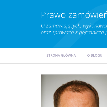
Prawo zamówień
O zamawiających, wykonawca
oraz sprawach z pogranicza 
STRONA GŁÓWNA
O BLOGU