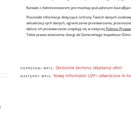
Kontakt z Administratorem jest możliwy pod adresem biuro@jaro
Pozostałe informacje dotyczące ochrony Twoich danych osobow
aktualizacji tych danych, ograniczenia przetwarzania, przenosz
dalsze ich przetwarzanie znajdują się w tutejszej
Polityce Prywat
Tobie prawo wniesienia skargi do Generalnego Inspektora Och
Skrócenie terminu składania ofert
POPRZEDNI WPIS:
Nowy Informator UZP i odwrócone in-h
NASTĘPNY WPIS:
i