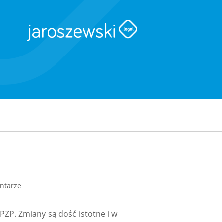
ntarze
 PZP. Zmiany są dość istotne i w