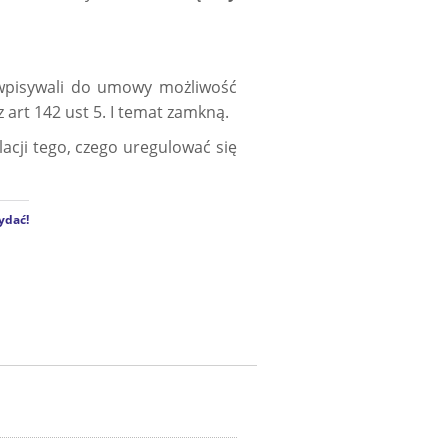
 wpisywali do umowy możliwość
z art 142 ust 5. I temat zamkną.
acji tego, czego uregulować się
ydać!