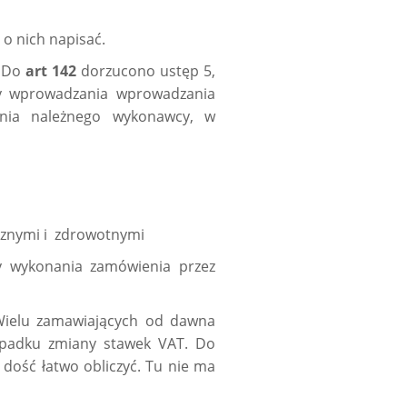
o nich napisać.
. Do
art 142
dorzucono ustęp 5,
dy wprowadzania wprowadzania
nia należnego wykonawcy, w
cznymi i zdrowotnymi
y wykonania zamówienia przez
Wielu zamawiających od dawna
ypadku zmiany stawek VAT. Do
dość łatwo obliczyć. Tu nie ma