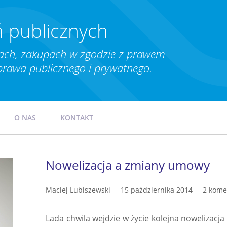
 publicznych
ch, zakupach w zgodzie z prawem
prawa publicznego i prywatnego.
O NAS
KONTAKT
Nowelizacja a zmiany umowy
Maciej Lubiszewski
15 października 2014
2 kome
Lada chwila wejdzie w życie kolejna nowelizacja