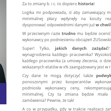
Za to zmiany b. i c. to dopiero
historia
!
Logika mi podpowiada, iż aby zamawiający mó
minimalnej płacy wpłynęły na koszty real
dysponować odpowiednimi danymi już
w chwil
W przeciwnym razie
trudno
mu będzie ocenić 
wykonawcy po podniesieniu obciążeń ZUSowski
Super! Tylko,
jakich danych zażądać
?
wynagrodzenia każdego pracownika? Wysokoś
każdego pracownika (a umowy zlecenia, o dzieł
wskazanych etatów w x% zaangażowany jest w r
Czy dane te mogą dotyczyć także
podwy
ponoszonymi przez kooperantów wykonaw
podniosła wykonawcy ceny, rekompensują
minimalnej. Czy ta zmiana będzie miała
zamówienia? Pewnie, że tak!
A co w przypadku, gdy w trakcie realizacji 