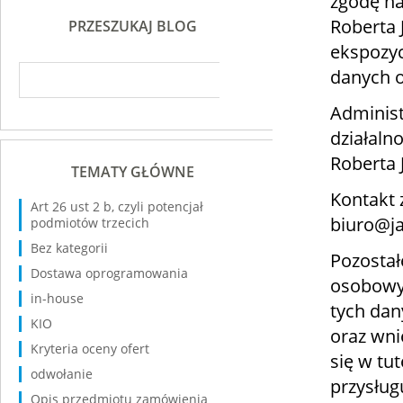
zgodę na
Roberta
PRZESZUKAJ BLOG
ekspozyc
danych 
Administ
działaln
Roberta 
TEMATY GŁÓWNE
Kontakt 
Art 26 ust 2 b, czyli potencjał
biuro@ja
podmiotów trzecich
Bez kategorii
Pozostał
Dostawa oprogramowania
osobowyc
in-house
tych dan
KIO
oraz wni
Kryteria oceny ofert
się w tut
odwołanie
przysług
Opis przedmiotu zamówienia