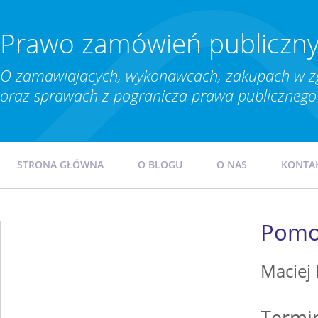
Prawo zamówień publiczn
O zamawiających, wykonawcach, zakupach w z
oraz sprawach z pogranicza prawa publicznego 
STRONA GŁÓWNA
O BLOGU
O NAS
KONTA
Pomoc
Maciej
Termi