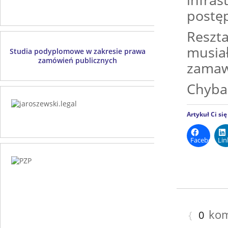
postę
Reszt
musiał
Studia podyplomowe w zakresie prawa
zamówień publicznych
zamawi
Chyba 
Artykuł Ci si
Facebook
Lin
kom
{
0