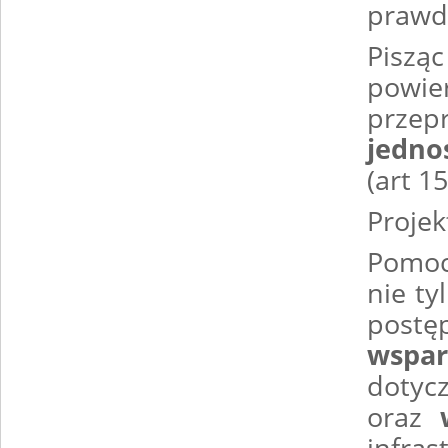
prawd
Piszą
powi
prze
jedno
(art 15
Proje
Pomoc
nie t
postę
wspa
dotyc
oraz
infra