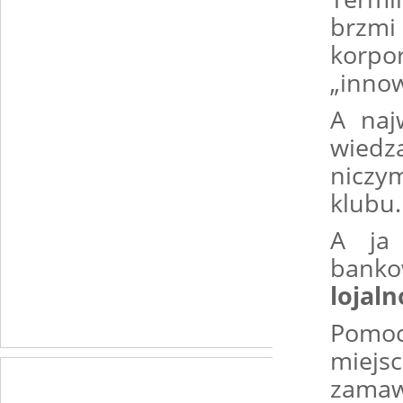
brzm
korpor
„inno
A naj
wiedz
niczy
klubu.
A ja
ban
lojal
Pomoc
miej
zamaw