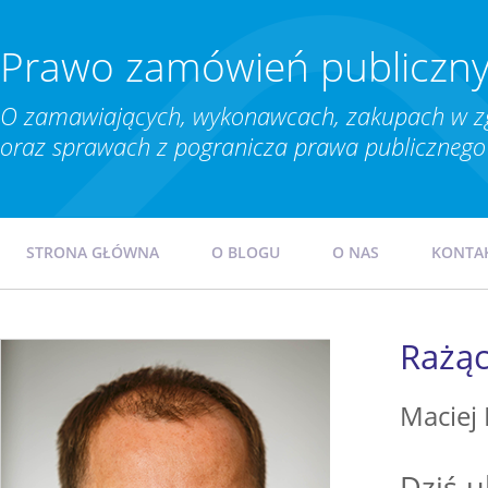
Prawo zamówień publiczn
O zamawiających, wykonawcach, zakupach w z
oraz sprawach z pogranicza prawa publicznego 
STRONA GŁÓWNA
O BLOGU
O NAS
KONTA
Rażąc
Maciej
Dziś u