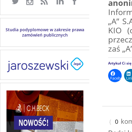
anoni
Infor
„A” S
KIO (
Studia podyplomowe w zakresie prawa
zamówień publicznych
przec
zaś „A
Artykuł Ci si
Facebook
Lin
kom
{
0