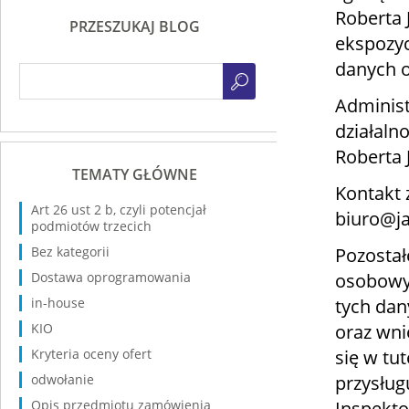
Roberta
PRZESZUKAJ BLOG
ekspozyc
danych 
Administ
działaln
Roberta 
TEMATY GŁÓWNE
Kontakt 
Art 26 ust 2 b, czyli potencjał
biuro@ja
podmiotów trzecich
Pozostał
Bez kategorii
osobowyc
Dostawa oprogramowania
tych dan
in-house
oraz wni
KIO
się w tut
Kryteria oceny ofert
przysług
odwołanie
Inspekt
Opis przedmiotu zamówienia