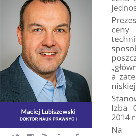
jedno
Preze
ceny 
techn
spos
poszc
„główn
a zat
niskie
Stan
Izba 
2014 r
Na k