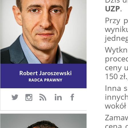
UZP
.
Przy 
wyni
jedne
Wytkn
proce
ceny u
150 zł
Inna 
innyc
wokół 
Zamaw
cena o