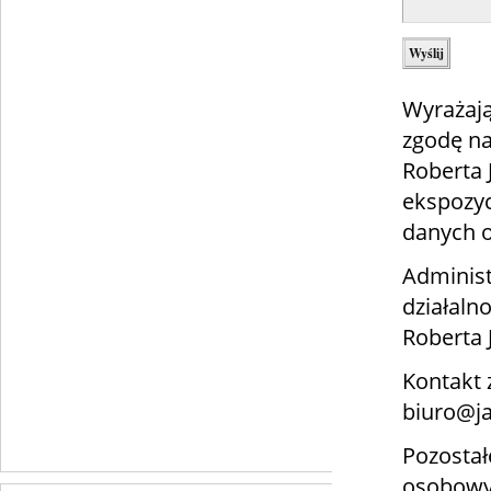
Wyrażają
zgodę na
Roberta
ekspozyc
danych 
Administ
działaln
Roberta 
Kontakt 
biuro@ja
Pozostał
osobowyc