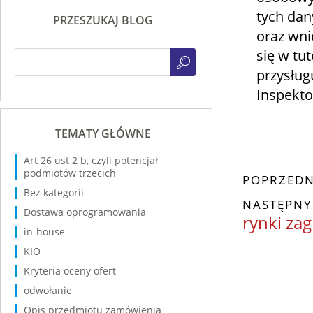
tych dan
PRZESZUKAJ BLOG
oraz wni
się w tut
przysług
Inspekt
TEMATY GŁÓWNE
Art 26 ust 2 b, czyli potencjał
podmiotów trzecich
POPRZEDN
Bez kategorii
NASTĘPNY
Dostawa oprogramowania
rynki zag
in-house
KIO
Kryteria oceny ofert
odwołanie
Opis przedmiotu zamówienia