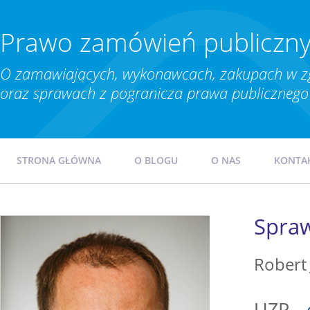
Prawo zamówień publiczn
O zamawiających, wykonawcach, zakupach w z
oraz sprawach z pogranicza prawa publicznego 
STRONA GŁÓWNA
O BLOGU
O NAS
KONTA
Spra
Robert
UZP