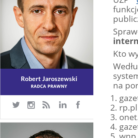
funk
publi
Spraw
inter
Kto w
Według
syste
na por
gazet
rp.pl
onet.
gaze
wnp.