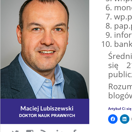
mone
wp.p
pap.
infor
banki
Średn
się 2
public
Rozum
blogó
Artykuł Ci si