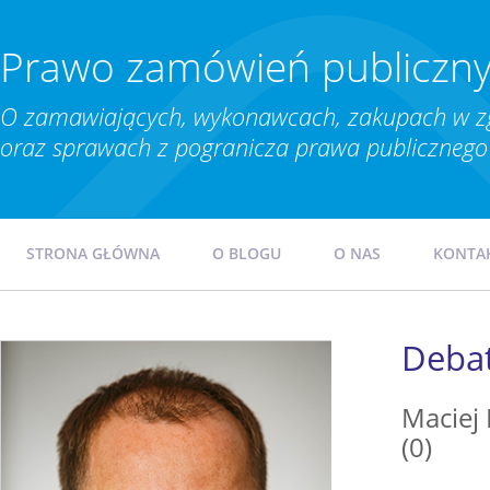
Prawo zamówień publiczn
O zamawiających, wykonawcach, zakupach w z
oraz sprawach z pogranicza prawa publicznego 
STRONA GŁÓWNA
O BLOGU
O NAS
KONTA
Debat
Maciej
(0)