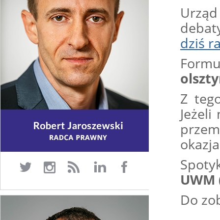
Urząd
debat
dziś r
Form
olszt
Z teg
Jeżeli
przem
okazja
Spoty
UWM
Do zo