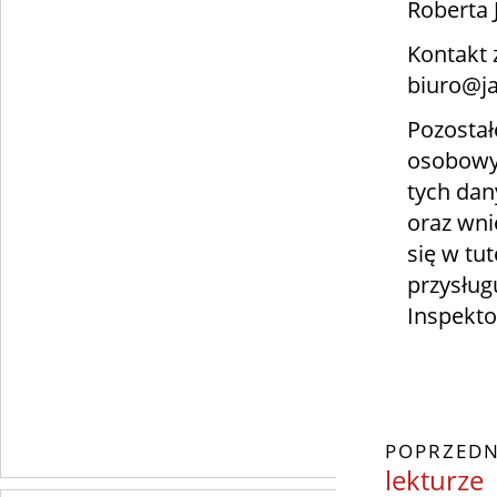
Roberta 
Kontakt 
biuro@ja
Pozostał
osobowyc
tych dan
oraz wni
się w tut
przysług
Inspekt
POPRZEDN
lekturze