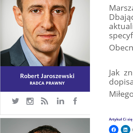
Marsz
Dbaj
aktua
specyf
Obecn
Jak z
dopisa
Miłego
Artykuł Ci si