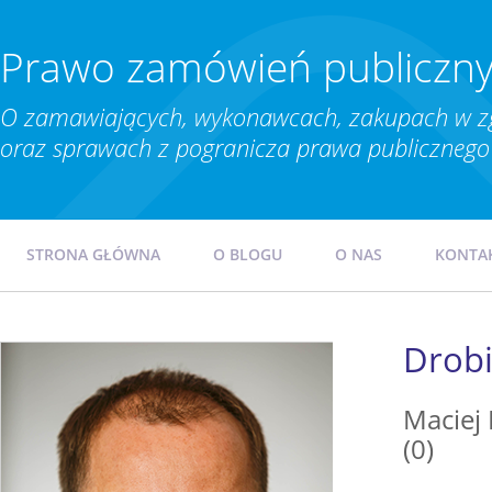
Prawo zamówień publiczn
O zamawiających, wykonawcach, zakupach w z
oraz sprawach z pogranicza prawa publicznego 
STRONA GŁÓWNA
O BLOGU
O NAS
KONTA
Drob
Maciej
(0)