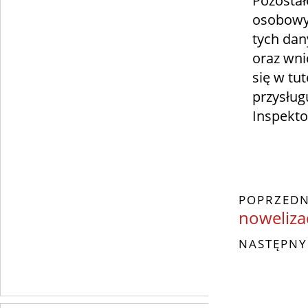
Pozostał
osobowyc
tych dan
oraz wni
się w tut
przysług
Inspekt
POPRZEDN
nowelizac
NASTĘPNY