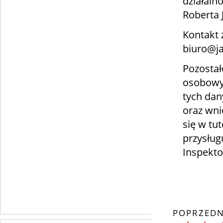
działaln
Roberta 
Kontakt 
biuro@ja
Pozostał
osobowyc
tych dan
oraz wni
się w tut
przysług
Inspekt
POPRZEDN