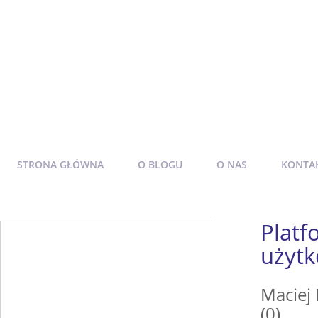
Prawo zamówień publiczn
O zamawiających, wykonawcach, zakupach w z
oraz sprawach z pogranicza prawa publicznego 
STRONA GŁÓWNA
O BLOGU
O NAS
KONTA
Platf
użyt
Maciej
(0)