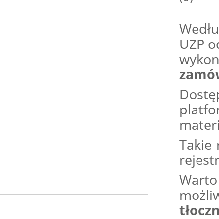
Wedłu
UZP od
wykon
zamów
Dost
platf
mater
Takie
rejest
Warto
możli
tłoczn