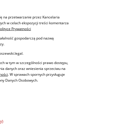
ę na przetwarzanie przez Kancelaria
ch w celach ekspozycji treści komentarza
olityce Prywatności
iałalność gospodarczą pod nazwą
zy.
szewski.legal.
ych w tym w szczególności prawo dostępu,
enia danych oraz wniesienia sprzeciwu na
ności
. W sprawach spornych przysługuje
rony Danych Osobowych.
y)