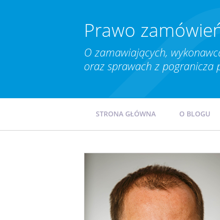
Prawo zamówień
O zamawiających, wykonawca
oraz sprawach z pogranicza 
STRONA GŁÓWNA
O BLOGU