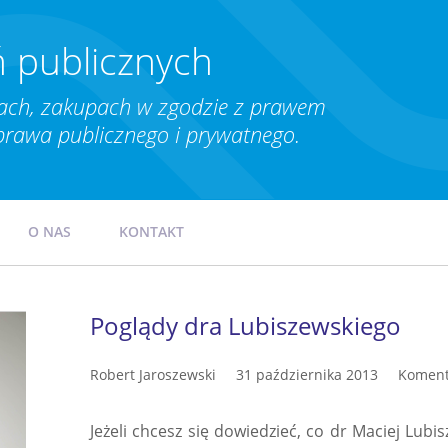
 publicznych
ch, zakupach w zgodzie z prawem
prawa publicznego i prywatnego.
O NAS
KONTAKT
Poglądy dra Lubiszewskiego
Robert Jaroszewski
31 października 2013
Koment
Jeżeli chcesz się dowiedzieć, co dr Maciej Lub