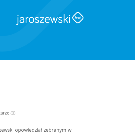
arze (0)
iszewski opowiedział zebranym w