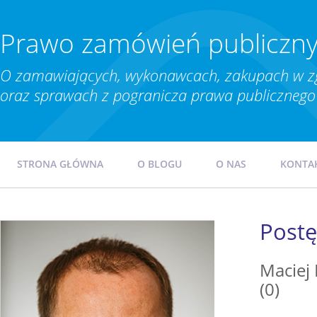
Prawo zamówień publiczn
O zamawiających, wykonawcach, zakupach w z
oraz sprawach z pogranicza prawa publicznego 
STRONA GŁÓWNA
O BLOGU
O NAS
KONTA
Post
Maciej
(0)