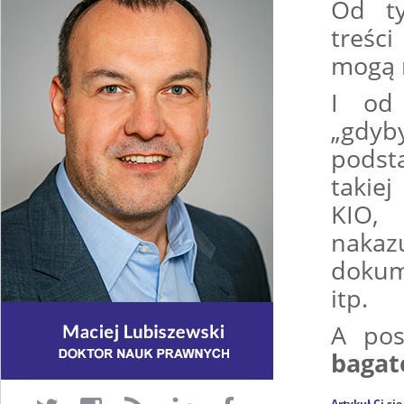
Od ty
treści
mogą n
I od
„gdyb
podsta
takiej
KIO, 
nakaz
dokume
itp.
A pos
bagat
Artykuł Ci si