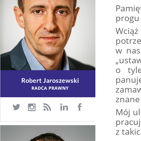
Pamię
progu
Wcią
potr
w nas
„usta
o tyl
panu
zamaw
znane 
Mój ul
pracu
z taki