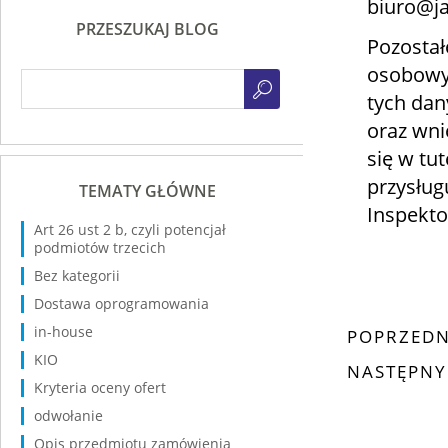
biuro@ja
PRZESZUKAJ BLOG
Pozostał
osobowyc
tych dan
oraz wni
się w tut
przysług
TEMATY GŁÓWNE
Inspekt
Art 26 ust 2 b, czyli potencjał
podmiotów trzecich
Bez kategorii
Dostawa oprogramowania
in-house
POPRZEDN
KIO
NASTĘPNY
Kryteria oceny ofert
odwołanie
Opis przedmiotu zamówienia