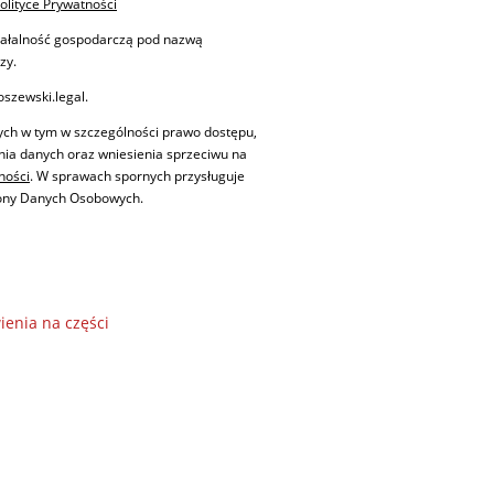
olityce Prywatności
iałalność gospodarczą pod nazwą
zy.
szewski.legal.
ych w tym w szczególności prawo dostępu,
enia danych oraz wniesienia sprzeciwu na
ności
. W sprawach spornych przysługuje
rony Danych Osobowych.
enia na części