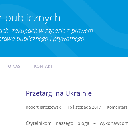
 publicznych
ch, zakupach w zgodzie z prawem
prawa publicznego i prywatnego.
O NAS
KONTAKT
Przetargi na Ukrainie
Robert Jaroszewski
16 listopada 2017
Komentarze
Czytelnikom naszego bloga – wykonawco