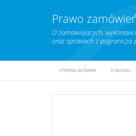
Prawo zamówień
O zamawiających, wykonawca
oraz sprawach z pogranicza 
STRONA GŁÓWNA
O BLOGU