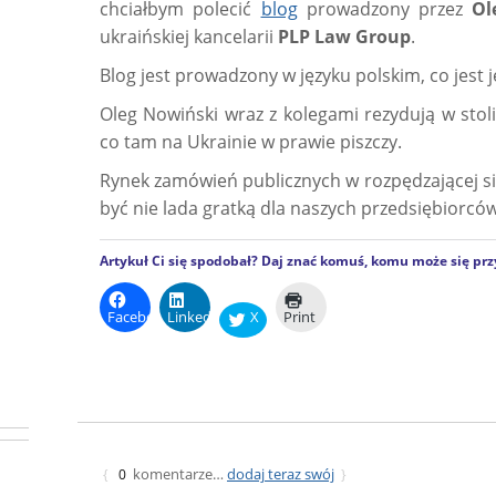
chciałbym polecić
blog
prowadzony przez
Ol
ukraińskiej kancelarii
PLP Law Group
.
Blog jest prowadzony w języku polskim, co jest
Oleg Nowiński wraz z kolegami rezydują w stol
co tam na Ukrainie w prawie piszczy.
Rynek zamówień publicznych w rozpędzającej si
być nie lada gratką dla naszych przedsiębiorców
Artykuł Ci się spodobał? Daj znać komuś, komu może się prz
Facebook
LinkedIn
X
Print
komentarze…
dodaj teraz swój
{
0
}