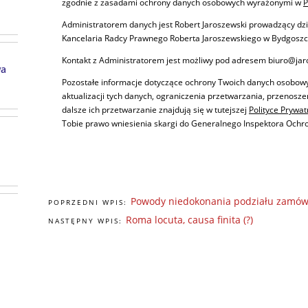
zgodnie z zasadami ochrony danych osobowych wyrażonymi w
P
Administratorem danych jest Robert Jaroszewski prowadzący dz
Kancelaria Radcy Prawnego Roberta Jaroszewskiego w Bydgoszc
Kontakt z Administratorem jest możliwy pod adresem biuro@jaro
wa
Pozostałe informacje dotyczące ochrony Twoich danych osobow
aktualizacji tych danych, ograniczenia przetwarzania, przenosz
dalsze ich przetwarzanie znajdują się w tutejszej
Polityce Prywat
Tobie prawo wniesienia skargi do Generalnego Inspektora Och
Powody niedokonania podziału zamówi
POPRZEDNI WPIS:
Roma locuta, causa finita (?)
NASTĘPNY WPIS: