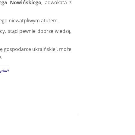
ega Nowińskiego
, adwokata z
 jego niewątpliwym atutem.
icy, stąd pewnie dobrze wiedzą,
ę gospodarce ukraińskiej, może
.
ydać!