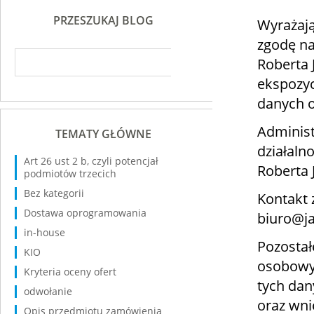
PRZESZUKAJ BLOG
Wyrażają
zgodę na
Roberta
ekspozyc
danych 
Administ
TEMATY GŁÓWNE
działaln
Art 26 ust 2 b, czyli potencjał
Roberta 
podmiotów trzecich
Bez kategorii
Kontakt 
Dostawa oprogramowania
biuro@ja
in-house
Pozostał
KIO
osobowyc
Kryteria oceny ofert
tych dan
odwołanie
oraz wni
Opis przedmiotu zamówienia