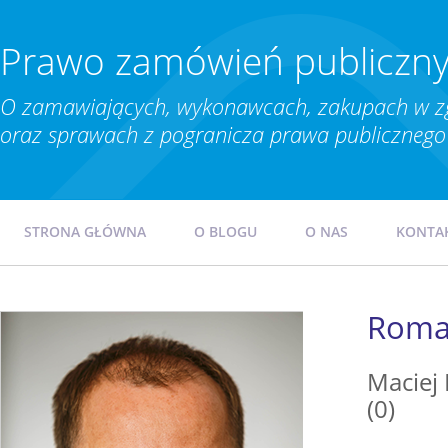
Prawo zamówień publiczn
O zamawiających, wykonawcach, zakupach w z
oraz sprawach z pogranicza prawa publicznego 
STRONA GŁÓWNA
O BLOGU
O NAS
KONTA
Roma 
Maciej
(0)