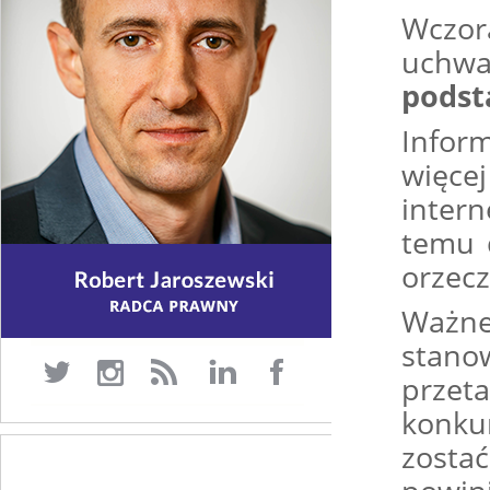
Wczor
uchwa
podst
Infor
więc
inter
temu 
orzecz
Ważne
stano
przet
konku
zosta