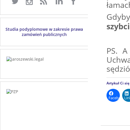
łamach
Gdyby 
szybci
Studia podyplomowe w zakresie prawa
zamówień publicznych
PS. A
Uchwa
sędzió
Artykuł Ci si
Facebook
Lin