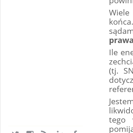
powin
Wiele
końca
sąd
praw
Ile en
zechc
(tj. 
dotyc
refere
Jeste
likwi
tego
pomij