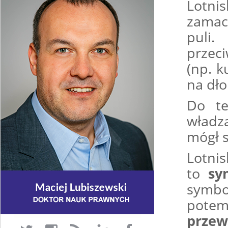
Lotni
zamac
puli.
przec
(np. k
na dło
Do te
władza
mógł 
Lotni
to
sy
symbo
potem
przew