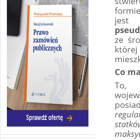
stwie
formie
jes
pseud
ze śr
któr
miesz
Co ma
To, 
wojew
posi
regul
statk
maksy