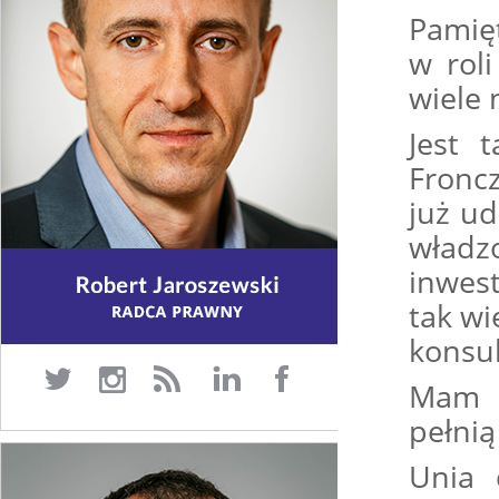
Pamięt
w rol
wiele 
Jest 
Fronc
już ud
władz
inwest
tak wi
konsu
Mam w
pełnią
Unia 