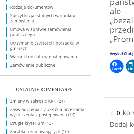
państ
Rodzaje dokumentów
ale
Specyfikacja istotnych warunków
„beza
zamówienia
przed
umowa w sprawie zamówienia
publicznego
„Prom
Utrzymanie czystości i porządku w
gminach
Artykuł Ci si
Warunki udziału w postępowaniu
Zamówienie publiczne
Facebook
Lin
OSTATNIE KOMENTARZE
Zmiany w zakresie KRK
(21)
Zaświadczenia z ZUS/US a przesłanki
kom
{
0
wykluczenia z postępowania
(16)
Dodaj 
Drugie kryterium
(13)
Zarobki u zamawiających
(10)