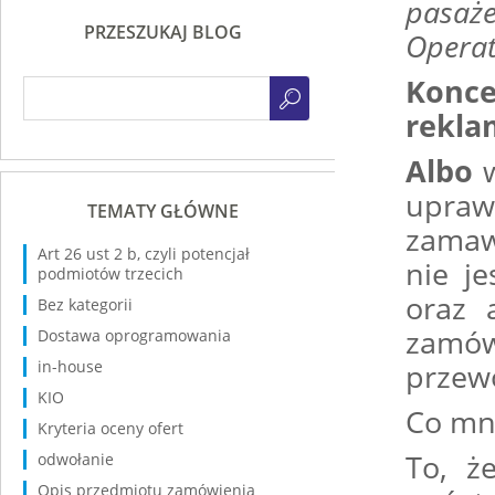
pasaż
PRZESZUKAJ BLOG
Operat
Konc
rekl
Albo
w
upra
TEMATY GŁÓWNE
zamaw
Art 26 ust 2 b, czyli potencjał
nie j
podmiotów trzecich
oraz 
Bez kategorii
zamów
Dostawa oprogramowania
in-house
przewo
KIO
Co mn
Kryteria oceny ofert
To, ż
odwołanie
Opis przedmiotu zamówienia