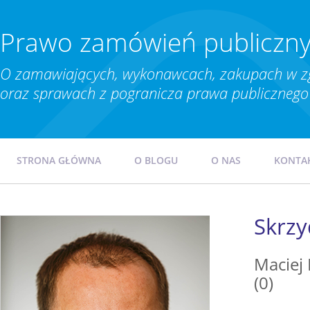
Prawo zamówień publiczn
O zamawiających, wykonawcach, zakupach w z
oraz sprawach z pogranicza prawa publicznego 
STRONA GŁÓWNA
O BLOGU
O NAS
KONTA
Skrzy
Maciej
(0)