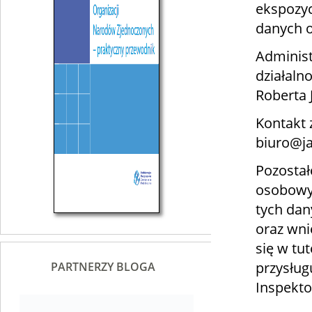
ekspozyc
danych 
Administ
działaln
Roberta 
Kontakt 
biuro@ja
Pozostał
osobowyc
tych dan
oraz wni
się w tut
przysług
PARTNERZY BLOGA
Inspekt