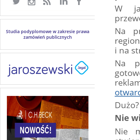
W ja
przew
Na p
Studia podyplomowe w zakresie prawa
zamówień publicznych
regio
i na s
Na pr
gotowe
rekla
otwarc
Dużo?
Nie w
Nie 