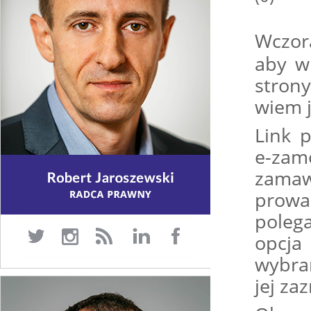
Wczor
aby w
stron
wiem j
Link 
e-zam
zamaw
prowa
poleg
opcja
wybra
jej za