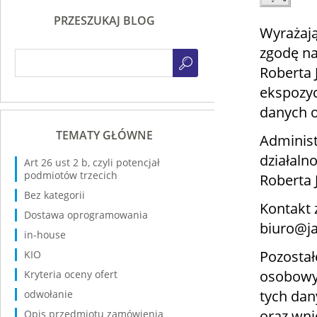
PRZESZUKAJ BLOG
Wyrażają
zgodę na
Roberta
ekspozyc
danych 
TEMATY GŁÓWNE
Administ
działaln
Art 26 ust 2 b, czyli potencjał
podmiotów trzecich
Roberta 
Bez kategorii
Kontakt 
Dostawa oprogramowania
biuro@ja
in-house
Pozostał
KIO
osobowyc
Kryteria oceny ofert
tych dan
odwołanie
oraz wni
Opis przedmiotu zamówienia