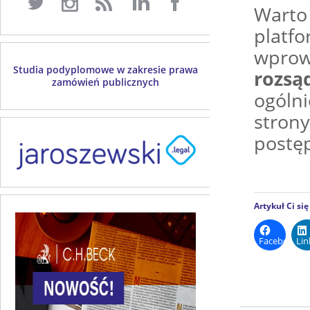
Wart
platf
wprow
Studia podyplomowe w zakresie prawa
rozs
zamówień publicznych
ogóln
stro
postę
Artykuł Ci si
Facebook
Lin