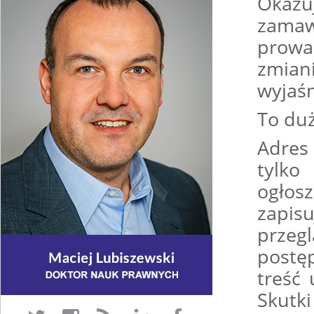
Okaz
zama
prow
zmian
wyjaś
To du
Adres
tylko
ogłos
zapis
przeg
postę
treść
Skutki