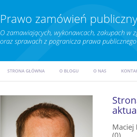
Prawo zamówień publiczn
O zamawiających, wykonawcach, zakupach w z
oraz sprawach z pogranicza prawa publicznego 
STRONA GŁÓWNA
O BLOGU
O NAS
KONTA
Stro
aktua
Maciej
(0)